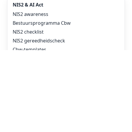
NIS2 & AI Act
NIS2 awareness
Bestuursprogramma Cbw
NIS2 checklist
NIS2 gereedheidscheck
Cbw-templates
AI Act gereedheidscheck
AI Act-templates
Kennisbank & downloads
Kennisbank
Onderzoek
Woordenlijst
Security awareness gids