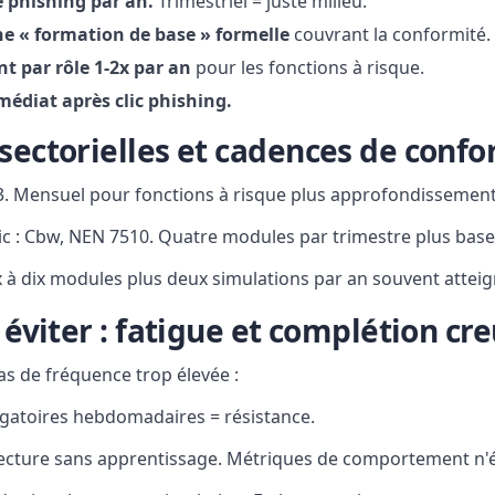
e phishing par an.
Trimestriel = juste milieu.
ne « formation de base » formelle
couvrant la conformité.
 par rôle 1-2x par an
pour les fonctions à risque.
édiat après clic phishing.
sectorielles et cadences de conf
13. Mensuel pour fonctions à risque plus approfondissement
ic : Cbw, NEN 7510. Quatre modules par trimestre plus base
x à dix modules plus deux simulations par an souvent atteig
t éviter : fatigue et complétion cr
s de fréquence trop élevée :
igatoires hebdomadaires = résistance.
ecture sans apprentissage. Métriques de comportement n'é