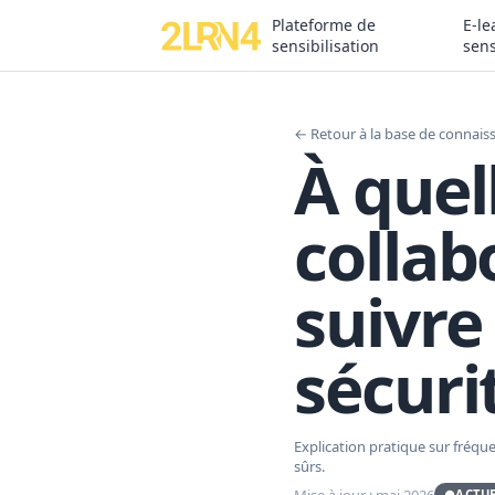
Plateforme de
E-le
sensibilisation
sens
← Retour à la base de connais
À quel
collab
suivre
sécuri
Explication pratique sur fréq
sûrs.
Mise à jour : mai 2026
●
ACTU