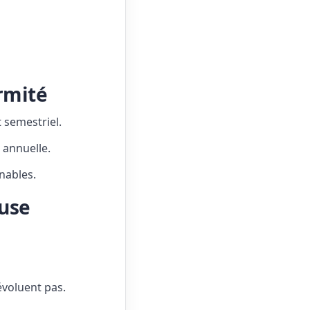
ormité
 semestriel.
 annuelle.
nables.
euse
voluent pas.