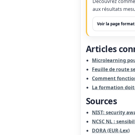
Découvrez comment
aux résultats mesu
Voir la page forma
Articles co
Microlearning pou
Feuille de route s
Comment fonction
La formation doit-
Sources
NIST: security aw
NCSC NL : sensibil
DORA (EUR-Lex)