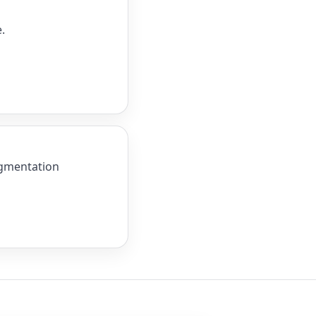
.
egmentation