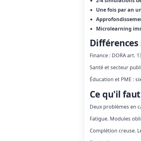
2-4 simulations d
Une fois par an u
Approfondissement
Microlearning imm
Différences 
Finance : DORA art. 
Santé et secteur publ
Éducation et PME : si
Ce qu'il fau
Deux problèmes en ca
Fatigue. Modules obl
Complétion creuse. L