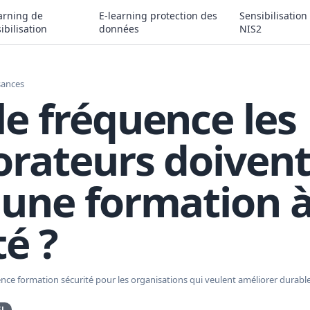
arning de
E-learning protection des
Sensibilisation
ibilisation
données
NIS2
sances
le fréquence les
orateurs doivent-
 une formation à
té ?
uence formation sécurité pour les organisations qui veulent améliorer dur
EL