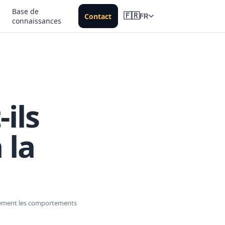
Base de
Contact
🇫🇷
FR
connaissances
ils
 la
ablement les comportements