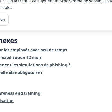
 2LRN4 traduit ce sujet en un programme de sensibilisati
rables.
tion
nnexes
r les employés avec peu de temps
ensibilisation 12 mois
nent les simulations de phishing ?
elle être obligatoire ?
areness and training
isation