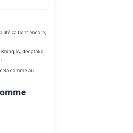
lité ça tient encore,
ishing IA, deepfake,
.
t cela comme au
t comme