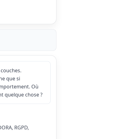
 couches.
ne que si
comportement. Où
nt quelque chose ?
, DORA, RGPD,