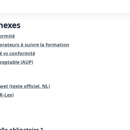
nnexes
formité
orateurs à suivre la formation
té vs conformité
ceptable (AUP)
et (texte officiel, NL)
R-Lex)
lle obligatoire ?