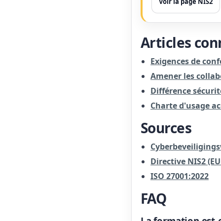
Voir la page NIS2
Articles co
Exigences de con
Amener les collab
Différence sécuri
Charte d'usage ac
Sources
Cyberbeveiligingsw
Directive NIS2 (EU
ISO 27001:2022
FAQ
La formation est-e