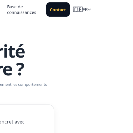
Base de
Contact
🇫🇷
FR
connaissances
rité
re ?
rablement les comportements
oncret avec