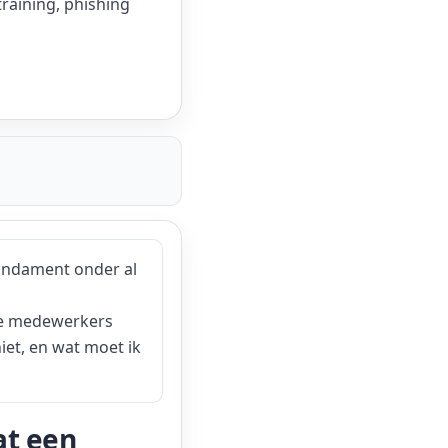
aining, phishing
fundament onder al
ste medewerkers
iet, en wat moet ik
at een