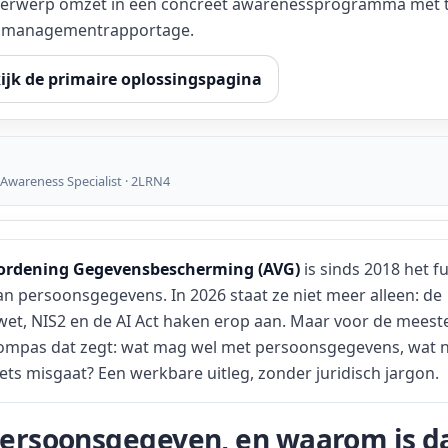
derwerp omzet in een concreet awarenessprogramma met tr
re managementrapportage.
ijk de primaire oplossingspagina
 Awareness Specialist · 2LRN4
ordening Gegevensbescherming (AVG)
is sinds 2018 het 
an persoonsgegevens. In 2026 staat ze niet meer alleen: de
wet, NIS2 en de AI Act haken erop aan. Maar voor de mee
 kompas dat zegt: wat mag wel met persoonsgegevens, wat n
ts misgaat? Een werkbare uitleg, zonder juridisch jargon.
persoonsgegeven, en waarom is d