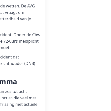
de wetten. De AVG
Act vraagt om
letterdheid van je
ncident. Onder de Cbw
de 72-uurs meldplicht
 moet.
ncident dat
ezichthouder (DNB)
ramma
n zes tot acht
ncties die veel met
frissing met actuele