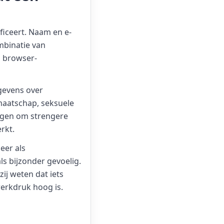
ificeert. Naam en e-
mbinatie van
n browser-
gevens over
dmaatschap, seksuele
agen om strengere
rkt.
eer als
s bijzonder gevoelig.
zij weten dat iets
erkdruk hoog is.