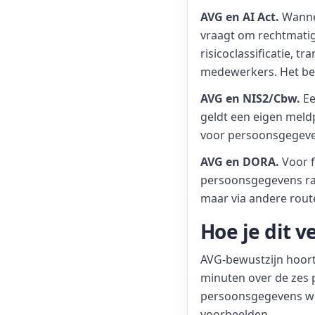
AVG en AI Act.
Wannee
vraagt om rechtmatig
risicoclassificatie, t
medewerkers. Het bel
AVG en NIS2/Cbw.
Ee
geldt een eigen meldp
voor persoonsgegeven
AVG en DORA.
Voor f
persoonsgegevens ra
maar via andere rout
Hoe je dit 
AVG-bewustzijn hoort
minuten over de zes 
persoonsgegevens werk
voorbeelden.