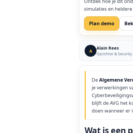
Ontdek hoe je dit on
simulaties en helde
Plan demo
Bek
Alain Rees
A
Oprichter & Security
De
Algemene Ver
je verwerkingen v
Cyberbeveiligings
blijft de AVG het
doen wanneer er ie
Wat is een 