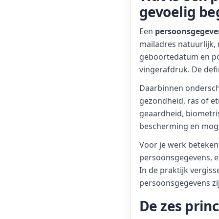
gevoelig be
Een
persoonsgegeve
mailadres natuurlijk
geboortedatum en pos
vingerafdruk. De defi
Daarbinnen ondersch
gezondheid, ras of et
geaardheid, biometr
bescherming en mogen
Voor je werk betekent
persoonsgegevens, en
In de praktijk vergiss
persoonsgegevens zij
De zes princ