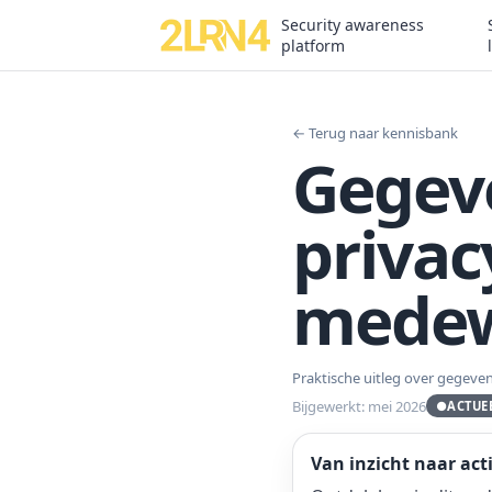
Security awareness
platform
← Terug naar kennisbank
Gegev
privac
medew
Praktische uitleg over gegeven
Bijgewerkt: mei 2026
●
ACTUE
Van inzicht naar act