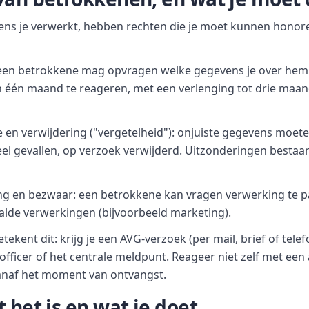
ns je verwerkt, hebben rechten die je moet kunnen honor
 een betrokkene mag opvragen welke gegevens je over hem h
en één maand te reageren, met een verlenging tot drie maa
ie en verwijdering ("vergetelheid"): onjuiste gegevens moe
eel gevallen, op verzoek verwijderd. Uitzonderingen bestaan,
ng en bezwaar: een betrokkene kan vragen verwerking te 
lde verwerkingen (bijvoorbeeld marketing).
kent dit: krijg je een AVG-verzoek (per mail, brief of telefo
officer of het centrale meldpunt. Reageer niet zelf met een a
anaf het moment van ontvangst.
 het is en wat je doet