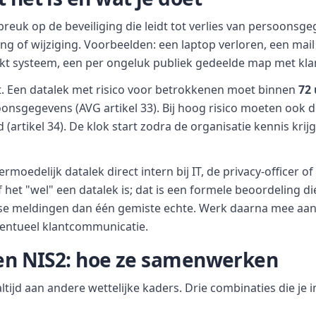
breuk op de beveiliging die leidt tot verlies van persoonsg
g of wijziging. Voorbeelden: een laptop verloren, een mail
kt systeem, een per ongeluk publiek gedeelde map met kl
kt. Een datalek met risico voor betrokkenen moet binnen
72
soonsgegevens (AVG artikel 33). Bij hoog risico moeten ook
artikel 34). De klok start zodra de organisatie kennis krijg
rmoedelijk datalek direct intern bij IT, de privacy-officer o
f het "wel" een datalek is; dat is een formele beoordeling di
alse meldingen dan één gemiste echte. Werk daarna mee aa
entueel klantcommunicatie.
 en NIS2: hoe ze samenwerken
ltijd aan andere wettelijke kaders. Drie combinaties die je i