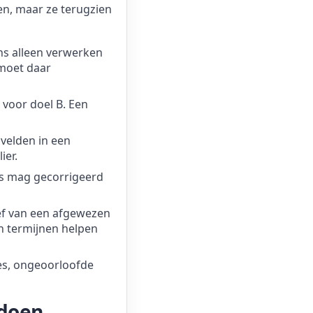
nen, maar ze terugzien
s alleen verwerken
 moet daar
 voor doel B. Een
 velden in een
ier.
es mag gecorrigeerd
ief van een afgewezen
en termijnen helpen
es, ongeoorloofde
 doen