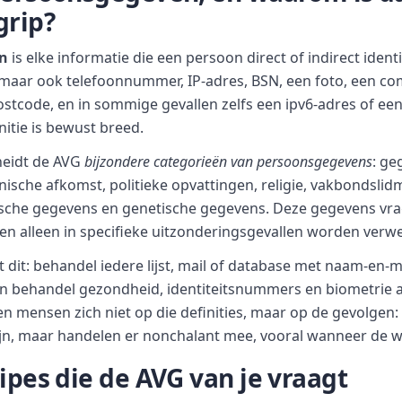
grip?
n
is elke informatie die een persoon direct of indirect ident
, maar ook telefoonnummer, IP-adres, BSN, een foto, een co
tcode, en in sommige gevallen zelfs een ipv6-adres of ee
nitie is bewust breed.
eidt de AVG
bijzondere categorieën van persoonsgegevens
: ge
nische afkomst, politieke opvattingen, religie, vakbondsli
ische gegevens en genetische gegevens. Deze gegevens vr
 alleen in specifieke uitzonderingsgevallen worden verwe
 dit: behandel iedere lijst, mail of database met naam-en-m
 behandel gezondheid, identiteitsnummers en biometrie al
en mensen zich niet op die definities, maar op de gevolgen: 
n, maar handelen er nonchalant mee, vooral wanneer de w
ipes die de AVG van je vraagt