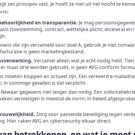
egt zes principes vast. Je hoeft ze niet uit het hoofd te ken
orm:
ehoorlijkheid en transparantie.
Je mag persoonsgegeven
asis (toestemming, contract, wettelijke plicht, etcetera) en
jn.
ens die zijn verzameld voor doel A, gebruik je niet zomaar
facturatie is geen marketingbestand.
nsverwerking.
Verzamel alleen wat je echt nodig hebt. Tien
er maar drie worden gebruikt, is geen AVG-conform formul
 moeten kloppen en actueel zijn. Een verkeerd e-mailadr
 in sommige gevallen is dat verplicht.
Bewaar gegevens niet langer dan nodig. Een sollicitatiebr
weken vernietigen is meestal de norm; in beleid afgesprok
trouwelijkheid.
Zorg voor passende beveiliging tegen verli
ng. Hier raken AVG en cybersecurity elkaar direct.
van betrokkenen, en wat je moet