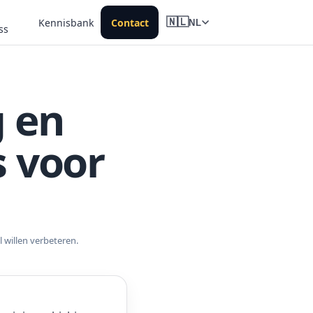
Kennisbank
Contact
🇳🇱
NL
ss
 en
s voor
 willen verbeteren.