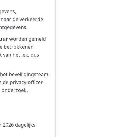
egevens,
 naar de verkeerde
antgegevens.
 uur
worden gemeld
 de betrokkenen
t van het lek, dus
f het beveiligingsteam.
e de privacy-officer
n onderzoek,
n 2026 dagelijks