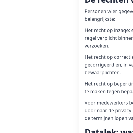
Personen wier gegeve
belangrijkste:
Het recht op inzage:
regel verplicht binn
verzoeken.
Het recht op correct
gecorrigeerd en, in v
bewaarplichten.
Het recht op beperki
te maken tegen bepaa
Voor medewerkers bete
door naar de privacy-
de termijnen lopen v
Datalek: wat