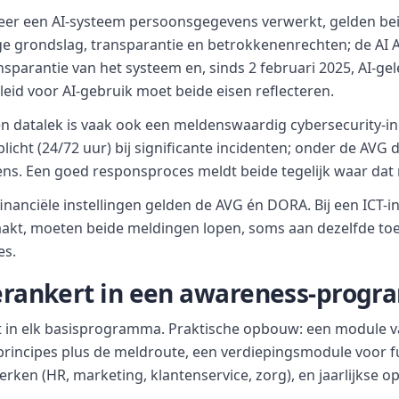
r een AI-systeem persoonsgegevens verwerkt, gelden bei
e grondslag, transparantie en betrokkenenrechten; de AI 
ransparantie van het systeem en, sinds 2 februari 2025, AI-ge
eid voor AI-gebruik moet beide eisen reflecteren.
n datalek is vaak ook een meldenswaardig cybersecurity-i
licht (24/72 uur) bij significante incidenten; onder de AVG 
s. Een goed responsproces meldt beide tegelijk waar dat
inanciële instellingen gelden de AVG én DORA. Bij een ICT-i
akt, moeten beide meldingen lopen, soms aan dezelfde to
es.
verankert in een awareness-prog
 in elk basisprogramma. Praktische opbouw: een module va
principes plus de meldroute, een verdiepingsmodule voor fu
en (HR, marketing, klantenservice, zorg), en jaarlijkse op