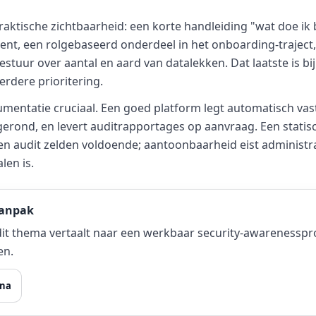
ktische zichtbaarheid: een korte handleiding "wat doe ik 
lient, een rolgebaseerd onderdeel in het onboarding-traject, 
stuur over aantal en aard van datalekken. Dat laatste is bi
verdere prioritering.
mentatie cruciaal. Een goed platform legt automatisch va
rond, en levert auditrapportages op aanvraag. Een statisch
en audit zelden voldoende; aantoonbaarheid eist administrat
len is.
aanpak
dit thema vertaalt naar een werkbaar security-awareness
en.
ina