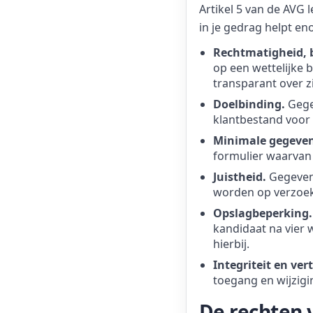
Artikel 5 van de AVG l
in je gedrag helpt en
Rechtmatigheid, b
op een wettelijke b
transparant over zi
Doelbinding.
Gegev
klantbestand voor 
Minimale gegeve
formulier waarvan 
Juistheid.
Gegevens
worden op verzoek;
Opslagbeperking.
kandidaat na vier 
hierbij.
Integriteit en ver
toegang en wijzigi
De rechten 