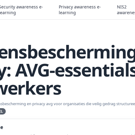
Security awareness e-
Privacy awareness e-
NIS2
learning
learning
awarene
ensbescherming
y: AVG-essential
erkers
sbescherming en privacy avg voor organisaties die veilig gedrag structureel
EL
ie