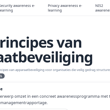
Security awareness e-
Privacy awareness e-
NIS2
learning
learning
awarene
rincipes van
atbeveiliging
ncipes van apparaatbeveiliging voor organisaties die veilig gedrag structure
EL
ie
derwerp omzet in een concreet awarenessprogramma met tr
re managementrapportage.