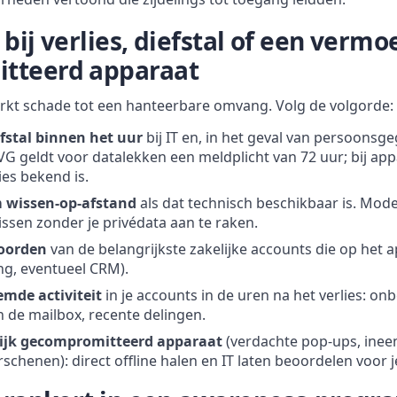
bij verlies, diefstal of een vermo
tteerd apparaat
rkt schade tot een hanteerbare omvang. Volg de volgorde:
efstal binnen het uur
bij IT en, in het geval van persoonsge
VG geldt voor datalekken een meldplicht van 72 uur; bij appa
ies bekend is.
m wissen-op-afstand
als dat technisch beschikbaar is. Mo
wissen zonder je privédata aan te raken.
oorden
van de belangrijkste zakelijke accounts die op het 
ng, eventueel CRM).
emde activiteit
in je accounts in de uren na het verlies: on
n de mailbox, recente delingen.
lijk gecompromitteerd apparaat
(verdachte pop-ups, inee
chenen): direct offline halen en IT laten beoordelen voor j