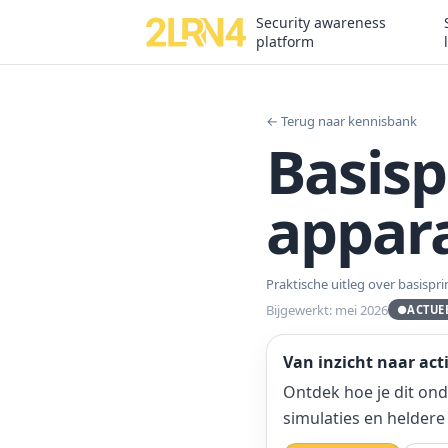
Security awareness
platform
← Terug naar kennisbank
Basisp
appara
Praktische uitleg over basispri
Bijgewerkt: mei 2026
●
ACTUE
Van inzicht naar act
Ontdek hoe je dit on
simulaties en helde