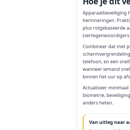
Hoe je dit 
Apparaatbeveiliging h
herinneringen. Prakt
plus rolgebaseerde a
(vertegenwoordigers,
Combineer dat met pr
schermvergrendelings
telefoon, en een snel
wanneer iemand snel m
binnen het uur op afs
Actualiseer minimaal 
biometrie, beveiligin
anders heten.
Van uitleg naar 