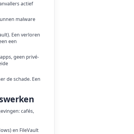
nvallers actief
 kunnen malware
ult). Een verloren
leen een
apps, geen privé-
eide
ner de schade. Een
uiswerken
evingen: cafés,
ows) en FileVault