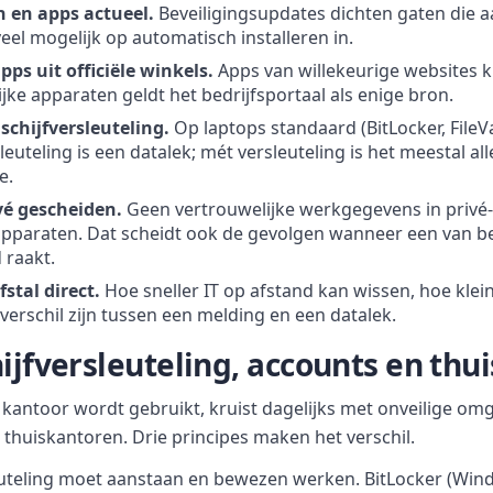
 en apps actueel.
Beveiligingsupdates dichten gaten die aa
eel mogelijk op automatisch installeren in.
pps uit officiële winkels.
Apps van willekeurige websites
jke apparaten geldt het bedrijfsportaal als enige bron.
schijfversleuteling.
Op laptops standaard (BitLocker, FileVa
euteling is een datalek; mét versleuteling is het meestal al
e.
vé gescheiden.
Geen vertrouwelijke werkgegevens in privé-
pparaten. Dat scheidt ook de gevolgen wanneer een van b
raakt.
fstal direct.
Hoe sneller IT op afstand kan wissen, hoe klei
 verschil zijn tussen een melding en een datalek.
hijfversleuteling, accounts en th
 kantoor wordt gebruikt, kruist dagelijks met onveilige omg
 thuiskantoren. Drie principes maken het verschil.
leuteling moet aanstaan en bewezen werken. BitLocker (Wind