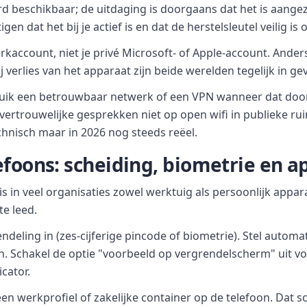
d beschikbaar; de uitdaging is doorgaans dat het is aangez
gen dat het bij je actief is en dat de herstelsleutel veilig is
kaccount, niet je privé Microsoft- of Apple-account. Ande
 verlies van het apparaat zijn beide werelden tegelijk in gev
ruik een betrouwbaar netwerk of een VPN wanneer dat doo
vertrouwelijke gesprekken niet op open wifi in publieke ru
echnisch maar in 2026 nog steeds reëel.
efoons: scheiding, biometrie en a
 is in veel organisaties zowel werktuig als persoonlijk appar
e leed.
endeling in (zes-cijferige pincode of biometrie). Stel autom
n. Schakel de optie "voorbeeld op vergrendelscherm" uit v
cator.
een werkprofiel of zakelijke container op de telefoon. Dat 