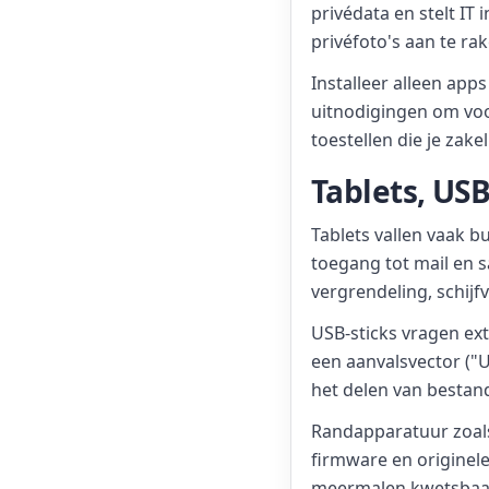
privédata en stelt IT 
privéfoto's aan te rak
Installeer alleen apps
uitnodigingen om voo
toestellen die je zakel
Tablets, US
Tablets vallen vaak b
toegang tot mail en 
vergrendeling, schijf
USB-sticks vragen ext
een aanvalsvector ("
het delen van bestand
Randapparatuur zoals
firmware en originel
meermalen kwetsbaarh