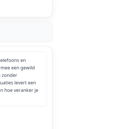
telefoons en
armee een gewild
n zonder
uaties levert een
n hoe veranker je