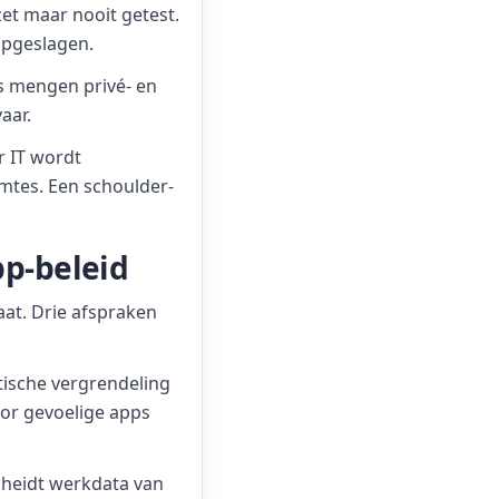
et maar nooit getest.
 opgeslagen.
rs mengen privé- en
aar.
r IT wordt
imtes. Een schoulder-
pp-beleid
aat. Drie afspraken
atische vergrendeling
oor gevoelige apps
scheidt werkdata van