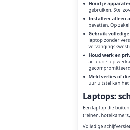
Houd je apparaten
gebruiken. Stel zov
Installeer alleen a
bevatten. Op zakeli
Gebruik volledige 
laptop zonder versl
vervangingskwesti
Houd werk en pri
accounts op werka
gecompromitteerd 
Meld verlies of die
uur uitstel kan het
Laptops: sc
Een laptop die buiten
treinen, hotelkamers,
Volledige schijfvers