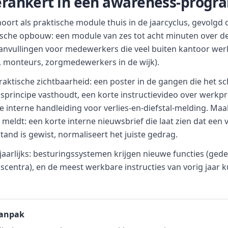
verankert in een awareness-prog
oort als praktische module thuis in de jaarcyclus, gevolgd 
ische opbouw: een module van zes tot acht minuten over de
anvullingen voor medewerkers die veel buiten kantoor we
 monteurs, zorgmedewerkers in de wijk).
aktische zichtbaarheid: een poster in de gangen die het sc
principe vasthoudt, een korte instructievideo over werkpr
le interne handleiding voor verlies-en-diefstal-melding. Maa
eldt: een korte interne nieuwsbrief die laat zien dat een 
tand is gewist, normaliseert het juiste gedrag.
jaarlijks: besturingssystemen krijgen nieuwe functies (ged
gscentra), en de meest werkbare instructies van vorig jaar k
aanpak