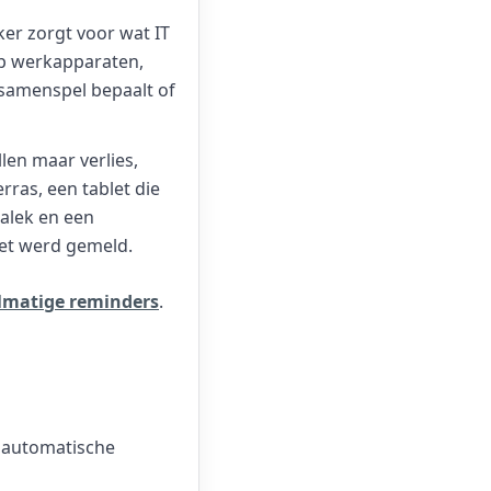
ker zorgt voor wat IT
op werkapparaten,
t samenspel bepaalt of
len maar verlies,
rras, een tablet die
talek en een
het werd gemeld.
elmatige reminders
.
l automatische