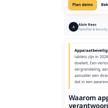
Plan demo
Bek
Alain Rees
A
Oprichter & Security
Apparaatbeveilig
tablets zijn in 20
doelwit. Een verlo
vergrendeling, een
aanvaller een dir
dat in een aware
Waarom app
verantwoord