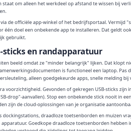
in staat om alleen het werkdeel op afstand te wissen bij verl
en.
 via de officiële app-winkel of het bedrijfsportaal. Vermijd 
r één doel een onbekende app te installeren. Dat geldt oo
ijk gebruikt.
B-sticks en randapparatuur
uiten beeld omdat ze "minder belangrijk" lijken. Dat klopt ni
samenwerkingsdocumenten is functioneel een laptop. Pas de
versleuteling, alleen goedgekeurde apps, snelle melding bij v
ra voorzichtigheid. Gevonden of gekregen USB-sticks zijn 
USB-drop"-aanvallen). Stop een onbekende stick nooit in e
en zijn de cloud-oplossingen van je organisatie aantoonbaar
 dockingstations, draadloze toetsenborden en muizen vra
e apparatuur. Goedkope draadloze toetsenborden hebben i
eden vertoond die zijdelings tot toegang leidden.