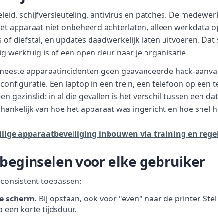
eid, schijfversleuteling, antivirus en patches. De medewer
het apparaat niet onbeheerd achterlaten, alleen werkdata 
es of diefstal, en updates daadwerkelijk laten uitvoeren. Da
ig werktuig is of een open deur naar je organisatie.
e meeste apparaatincidenten geen geavanceerde hack-aanval
configuratie. Een laptop in een trein, een telefoon op een te
n gezinslid: in al die gevallen is het verschil tussen een da
fhankelijk van hoe het apparaat was ingericht en hoe snel 
ilige apparaatbeveiliging inbouwen via training en reg
sbeginselen voor elke gebruiker
 consistent toepassen:
je scherm.
Bij opstaan, ook voor "even" naar de printer. Ste
 een korte tijdsduur.