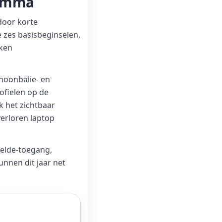
ramma
door korte
 zes basisbeginselen,
rken
hoonbalie- en
ofielen op de
k het zichtbaar
verloren laptop
eelde-toegang,
unnen dit jaar net