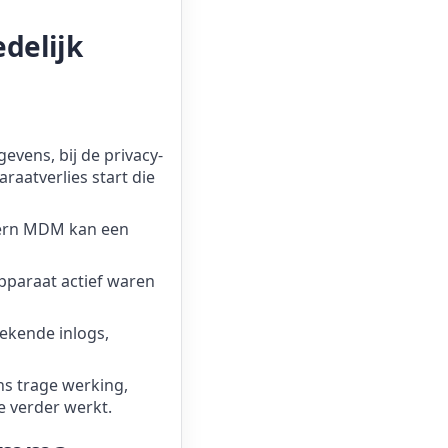
edelijk
gevens, bij de privacy-
raatverlies start die
dern MDM kan een
apparaat actief waren
bekende inlogs,
ns trage werking,
e verder werkt.