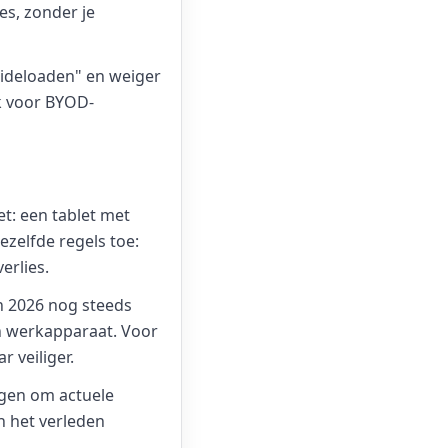
ies, zonder je
"sideloaden" en weiger
k voor BYOD-
et: een tablet met
zelfde regels toe:
erlies.
in 2026 nog steeds
en werkapparaat. Voor
 veiliger.
gen om actuele
n het verleden