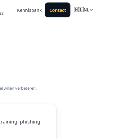
Kennisbank
Contact
🇳🇱
NL
ss
el willen verbeteren.
aining, phishing