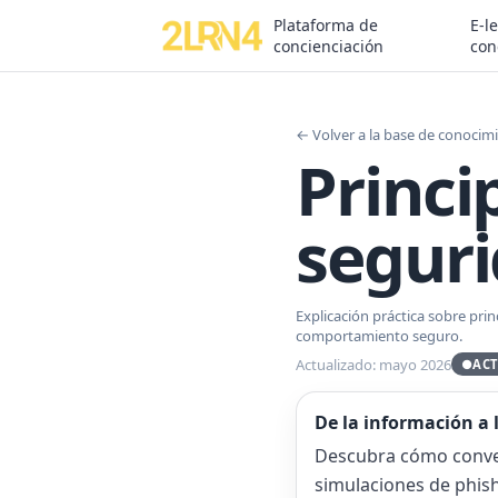
Plataforma de
E-l
concienciación
con
← Volver a la base de conocim
Princi
seguri
Explicación práctica sobre pri
comportamiento seguro.
Actualizado: mayo 2026
●
AC
De la información a 
Descubra cómo conver
simulaciones de phish