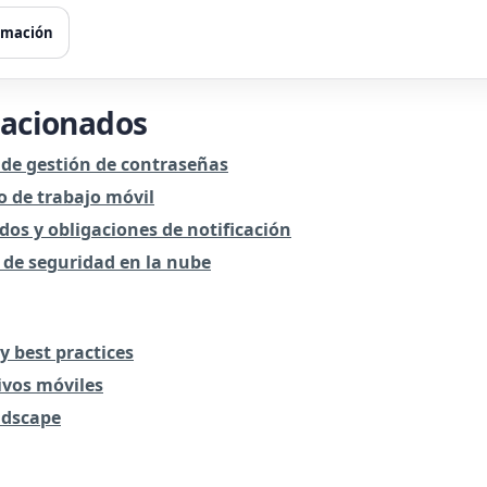
ormación
lacionados
 de gestión de contraseñas
o de trabajo móvil
dos y obligaciones de notificación
s de seguridad en la nube
y best practices
ivos móviles
ndscape