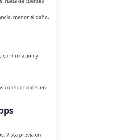
s, nada de cuentas
ancia, menor el daño.
TI confirmación y
as confidenciales en
apps
s. Vista previa en