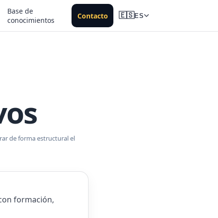
Base de
Contacto
🇪🇸
ES
conocimientos
vos
ar de forma estructural el
con formación,