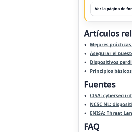
Ver la página de f
Artículos re
Mejores prácticas
Asegurar el puest
Dispositivos perdi
Principios básico
Fuentes
CISA: cybersecurit
NCSC NL: disposit
ENISA: Threat La
FAQ