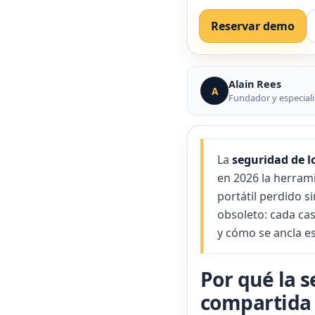
Reservar demo
Alain Rees
A
Fundador y especiali
La
seguridad de l
en 2026 la herram
portátil perdido s
obsoleto: cada ca
y cómo se ancla e
Por qué la s
compartida