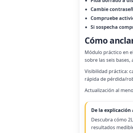
Pida borrado a di
Cambie contrase
Compruebe activi
Si sospecha comp
Cómo anclar
Módulo práctico en e
sobre las seis bases,
Visibilidad práctica: 
rápida de pérdida/rob
Actualización al meno
De la explicación 
Descubra cómo 2LR
resultados medibl