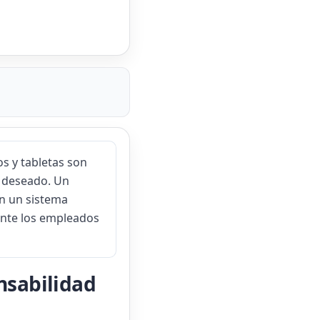
os y tabletas son
o deseado. Un
on un sistema
ente los empleados
nsabilidad