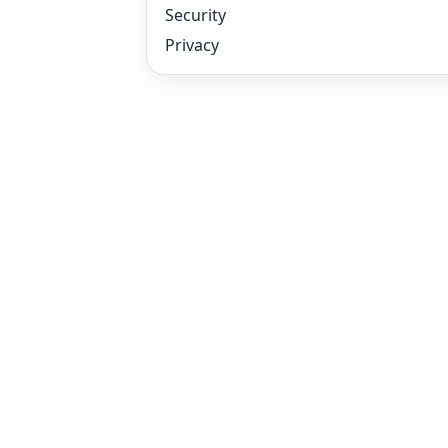
Security
Privacy
Comparer
2LRN4 vs KnowBe4
2LRN4 vs SoSafe
2LRN4 vs Proofpoint
2LRN4 vs Mimecast