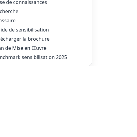
se de connaissances
cherche
ossaire
ide de sensibilisation
lécharger la brochure
an de Mise en Œuvre
nchmark sensibilisation 2025
des de déploiement
sted par 2LRN4
ite-label
ORM pour votre LMS