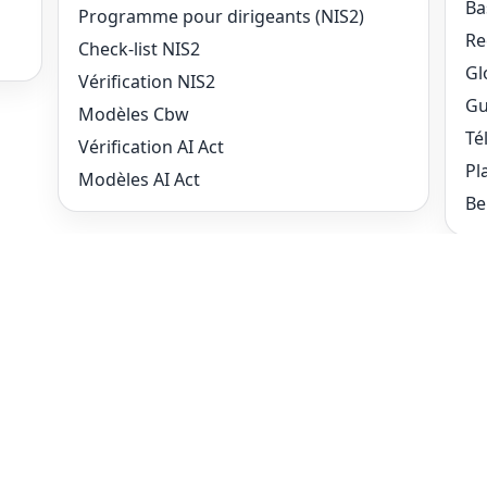
Ba
Programme pour dirigeants (NIS2)
Re
Check-list NIS2
Gl
Vérification NIS2
Gu
Modèles Cbw
Té
Vérification AI Act
Pl
Modèles AI Act
Be
Support & autres
Mo
Support
Ho
FAQ
Wh
Mises à jour
SC
Newsletter
Packages
Devenir partenaire