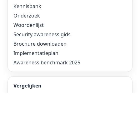
Kennisbank
Onderzoek
Woordenlijst
Security awareness gids
Brochure downloaden
Implementatieplan
Awareness benchmark 2025
Vergelijken
2LRN4 vs KnowBe4
2LRN4 vs SoSafe
2LRN4 vs Proofpoint
2LRN4 vs Mimecast