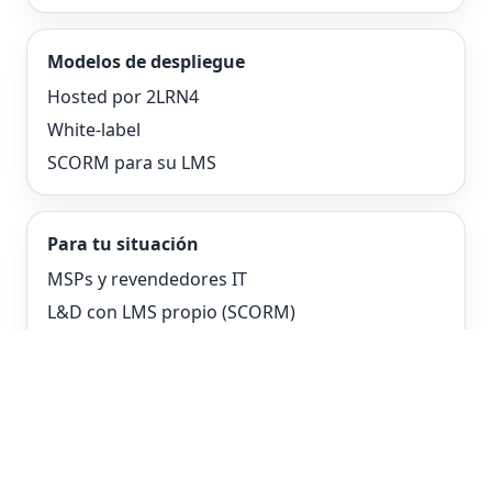
Modelos de despliegue
Hosted por 2LRN4
White-label
SCORM para su LMS
Para tu situación
MSPs y revendedores IT
L&D con LMS propio (SCORM)
RR. HH. y onboarding
Contacto
LinkedIn
WhatsApp:
(085) 0602 444
Email:
support@2lrn4.com